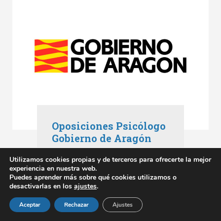
Oposiciones Psicólogo
Gobierno de Aragón
Oposiciones Aragón
,
Utilizamos cookies propias y de terceros para ofrecerte la mejor
Oposiciones Gobierno de Aragón
experiencia en nuestra web.
mayo 3, 2023
Puedes aprender más sobre qué cookies utilizamos o
desactivarlas en los
ajustes
.
SABER MÁS
Aceptar
Rechazar
Ajustes