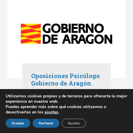
Oposiciones Psicólogo
Gobierno de Aragón
Oposiciones Aragón
,
Utilizamos cookies propias y de terceros para ofrecerte la mejor
Oposiciones Gobierno de Aragón
experiencia en nuestra web.
mayo 3, 2023
Puedes aprender más sobre qué cookies utilizamos o
desactivarlas en los
ajustes
.
SABER MÁS
Aceptar
Rechazar
Ajustes