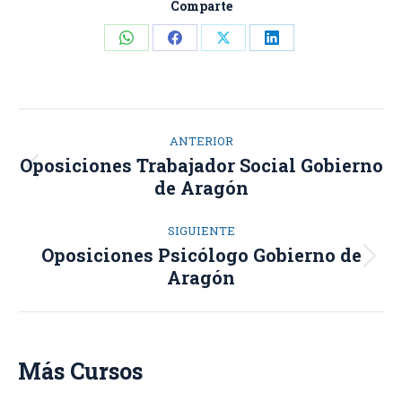
Comparte
Share
Share
Share
Share
on
on
on
on
WhatsApp
Facebook
X
LinkedIn
Navegación
ANTERIOR
entre
Oposiciones Trabajador Social Gobierno
Proyecto
de Aragón
proyectos
anterior
SIGUIENTE
Oposiciones Psicólogo Gobierno de
Proyecto
Aragón
siguiente
Más Cursos