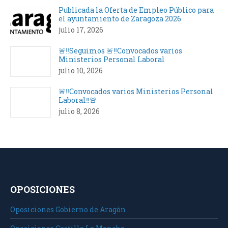
Publicada la Oferta de Empleo Público para
el ayuntamiento de Zaragoza 2026
julio 17, 2026
🚨‼️Seguimos 🚨‼️Convocados varios
Ministerios Personal Laboral
julio 10, 2026
🚨‼️Convocados varios Ministerios Personal
Laboral‼️🚨
julio 8, 2026
OPOSICIONES
Oposiciones Gobierno de Aragón