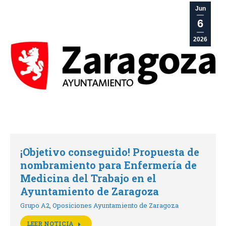
Jun
6
2026
¡Objetivo conseguido! Propuesta de
nombramiento para Enfermería de
Medicina del Trabajo en el
Ayuntamiento de Zaragoza
Grupo A2
,
Oposiciones Ayuntamiento de Zaragoza
LEER NOTICIA