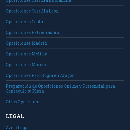
Oposiciones Castilla La Mancha
Oposiciones Castilla León
Oposiciones Ceuta
Oposiciones Extremadura
Oposiciones Madrid
Oposiciones Melilla
Oposiciones Murcia
Oposiciones Psicología en Aragón
Preparación de Oposiciones Online y Presencial para
Conseguir tu Plaza
Otras Oposiciones
LEGAL
Aviso Legal