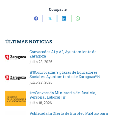
Comparte
Share
Share
Share
Share
on
on
on
on
Facebook
X
LinkedIn
WhatsApp
ÚLTIMAS NOTICIAS
Convocados A1 y A2, Ayuntamiento de
Zaragoza
julio 28, 2026
🚨‼️Convocadas 9 plazas de Educadores
Sociales, Ayuntamiento de Zaragoza‼️🚨
julio 27, 2026
🚨‼️Convocado Ministerio de Justicia,
Personal Laboral‼️🚨
julio 18, 2026
Publicada la Oferta de Empleo Público para