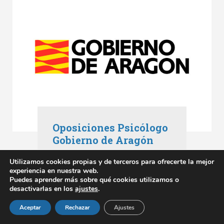
Oposiciones Psicólogo
Gobierno de Aragón
Oposiciones Aragón
,
Utilizamos cookies propias y de terceros para ofrecerte la mejor
Oposiciones Gobierno de Aragón
experiencia en nuestra web.
mayo 3, 2023
Puedes aprender más sobre qué cookies utilizamos o
desactivarlas en los
ajustes
.
SABER MÁS
Aceptar
Rechazar
Ajustes