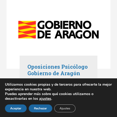
Oposiciones Psicólogo
Gobierno de Aragón
Oposiciones Aragón
,
Utilizamos cookies propias y de terceros para ofrecerte la mejor
Oposiciones Gobierno de Aragón
experiencia en nuestra web.
mayo 3, 2023
Puedes aprender más sobre qué cookies utilizamos o
desactivarlas en los
ajustes
.
SABER MÁS
Aceptar
Rechazar
Ajustes