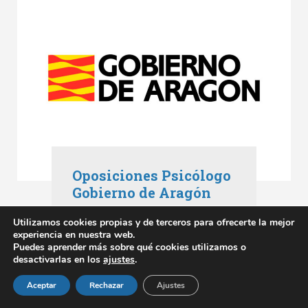
Oposiciones Psicólogo
Gobierno de Aragón
Oposiciones Aragón
,
Utilizamos cookies propias y de terceros para ofrecerte la mejor
Oposiciones Gobierno de Aragón
experiencia en nuestra web.
mayo 3, 2023
Puedes aprender más sobre qué cookies utilizamos o
desactivarlas en los
ajustes
.
SABER MÁS
Aceptar
Rechazar
Ajustes