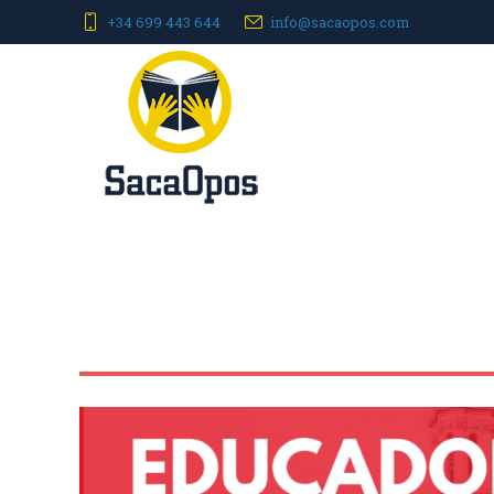
+34 699 443 644
info@sacaopos.com