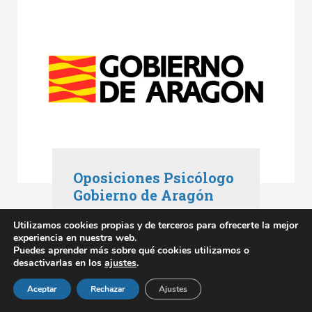
Oposiciones Psicólogo
Gobierno de Aragón
Oposiciones Aragón
,
Utilizamos cookies propias y de terceros para ofrecerte la mejor
Oposiciones Gobierno de Aragón
experiencia en nuestra web.
mayo 3, 2023
Puedes aprender más sobre qué cookies utilizamos o
desactivarlas en los
ajustes
.
SABER MÁS
Aceptar
Rechazar
Ajustes