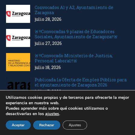
Convocados A1 y A2, Ayuntamiento de
Zaragoza
julio 28, 2026
🚨‼️Convocadas 9 plazas de Educadores
Sociales, Ayuntamiento de Zaragoza‼️🚨
julio 27, 2026
🚨‼️Convocado Ministerio de Justicia,
Personal Laboral‼️🚨
julio 18, 2026
Publicada la Oferta de Empleo Público para
el ayuntamiento de Zaragoza 2026
julio 17, 2026
Utilizamos cookies propias y de terceros para ofrecerte la mejor
experiencia en nuestra web.
🚨‼️Seguimos 🚨‼️Convocados varios
Puedes aprender más sobre qué cookies utilizamos o
Ministerios Personal Laboral
desactivarlas en los
ajustes
.
julio 10, 2026
Aceptar
Rechazar
Ajustes