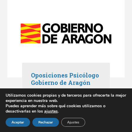
Oposiciones Psicólogo
Gobierno de Aragón
Oposiciones Aragón
,
Utilizamos cookies propias y de terceros para ofrecerte la mejor
Oposiciones Gobierno de Aragón
experiencia en nuestra web.
mayo 3, 2023
Puedes aprender más sobre qué cookies utilizamos o
desactivarlas en los
ajustes
.
SABER MÁS
Aceptar
Rechazar
Ajustes