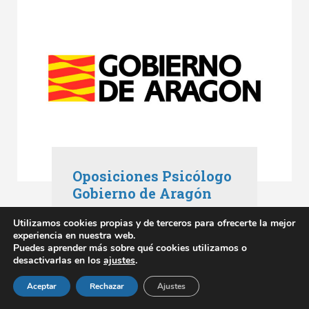
Oposiciones Psicólogo
Gobierno de Aragón
Oposiciones Aragón
,
Utilizamos cookies propias y de terceros para ofrecerte la mejor
Oposiciones Gobierno de Aragón
experiencia en nuestra web.
mayo 3, 2023
Puedes aprender más sobre qué cookies utilizamos o
desactivarlas en los
ajustes
.
SABER MÁS
Aceptar
Rechazar
Ajustes