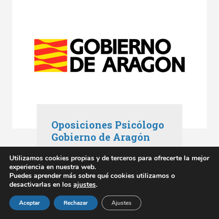
Oposiciones Psicólogo
Gobierno de Aragón
Oposiciones Aragón
,
Utilizamos cookies propias y de terceros para ofrecerte la mejor
Oposiciones Gobierno de Aragón
experiencia en nuestra web.
mayo 3, 2023
Puedes aprender más sobre qué cookies utilizamos o
desactivarlas en los
ajustes
.
SABER MÁS
Aceptar
Rechazar
Ajustes