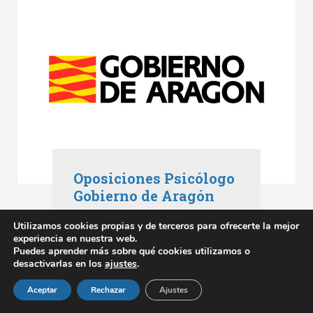
Oposiciones Psicólogo
Gobierno de Aragón
Oposiciones Aragón
,
Utilizamos cookies propias y de terceros para ofrecerte la mejor
Oposiciones Gobierno de Aragón
experiencia en nuestra web.
mayo 3, 2023
Puedes aprender más sobre qué cookies utilizamos o
desactivarlas en los
ajustes
.
SABER MÁS
Aceptar
Rechazar
Ajustes