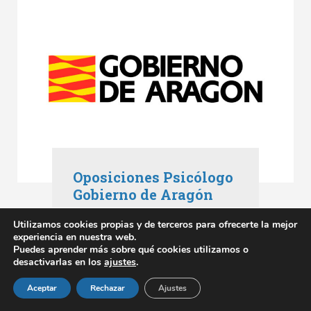
Oposiciones Psicólogo
Gobierno de Aragón
Oposiciones Aragón
,
Utilizamos cookies propias y de terceros para ofrecerte la mejor
Oposiciones Gobierno de Aragón
experiencia en nuestra web.
mayo 3, 2023
Puedes aprender más sobre qué cookies utilizamos o
desactivarlas en los
ajustes
.
SABER MÁS
Aceptar
Rechazar
Ajustes