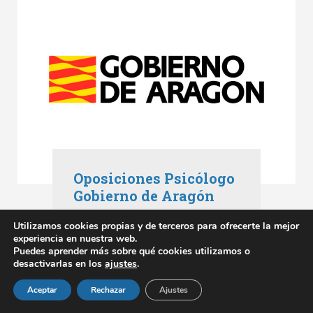
Oposiciones Psicólogo
Gobierno de Aragón
Oposiciones Aragón
,
Utilizamos cookies propias y de terceros para ofrecerte la mejor
Oposiciones Gobierno de Aragón
experiencia en nuestra web.
mayo 3, 2023
Puedes aprender más sobre qué cookies utilizamos o
desactivarlas en los
ajustes
.
SABER MÁS
Aceptar
Rechazar
Ajustes