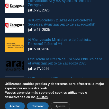
Convocados A1 y A2, Ayuntamiento de
Zaragoza
julio 28, 2026
🚨‼️Convocadas 9 plazas de Educadores
Sociales, Ayuntamiento de Zaragoza‼️🚨
julio 27, 2026
🚨‼️Convocado Ministerio de Justicia,
Personal Laboral‼️🚨
julio 18, 2026
Publicada la Oferta de Empleo Público para
el ayuntamiento de Zaragoza 2026
julio 17, 2026
🚨‼️Seguimos 🚨‼️Convocados varios
Ministerios Personal Laboral
Utilizamos cookies propias y de terceros para ofrecerte la mejor
julio 10, 2026
experiencia en nuestra web.
Puedes aprender más sobre qué cookies utilizamos o
desactivarlas en los
ajustes
.
Saca Opos © 2023 |
Acuarel.es
Aceptar
Rechazar
Ajustes