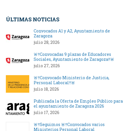
on
on
on
on
Facebook
X
LinkedIn
WhatsApp
ÚLTIMAS NOTICIAS
Convocados A1 y A2, Ayuntamiento de
Zaragoza
julio 28, 2026
🚨‼️Convocadas 9 plazas de Educadores
Sociales, Ayuntamiento de Zaragoza‼️🚨
julio 27, 2026
🚨‼️Convocado Ministerio de Justicia,
Personal Laboral‼️🚨
julio 18, 2026
Publicada la Oferta de Empleo Público para
el ayuntamiento de Zaragoza 2026
julio 17, 2026
🚨‼️Seguimos 🚨‼️Convocados varios
Ministerios Personal Laboral