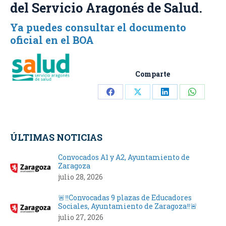
del Servicio Aragonés de Salud.
Ya puedes consultar el documento
oficial en el BOA
Comparte
Share
Share
Share
Share
on
on
on
on
Facebook
X
LinkedIn
WhatsA
ÚLTIMAS NOTICIAS
Convocados A1 y A2, Ayuntamiento de
Zaragoza
julio 28, 2026
🚨‼️Convocadas 9 plazas de Educadores
Sociales, Ayuntamiento de Zaragoza‼️🚨
julio 27, 2026