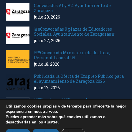
Convocados A1 y A2, Ayuntamiento de
Zaragoza
julio 28, 2026
🚨‼️Convocadas 9 plazas de Educadores
Sociales, Ayuntamiento de Zaragoza‼️🚨
julio 27, 2026
🚨‼️Convocado Ministerio de Justicia,
Personal Laboral‼️🚨
julio 18, 2026
Publicada la Oferta de Empleo Público para
el ayuntamiento de Zaragoza 2026
julio 17, 2026
🚨‼️Seguimos 🚨‼️Convocados varios
Ministerios Personal Laboral
Utilizamos cookies propias y de terceros para ofrecerte la mejor
julio 10, 2026
experiencia en nuestra web.
Puedes aprender más sobre qué cookies utilizamos o
desactivarlas en los
ajustes
.
Saca Opos © 2023 |
Acuarel.es