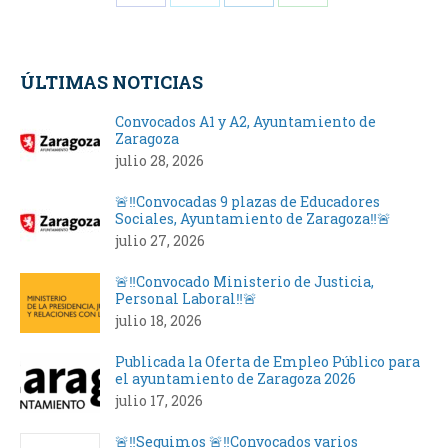
Share
Share
Share
Share
on
on
on
on
Facebook
X
LinkedIn
WhatsApp
ÚLTIMAS NOTICIAS
Convocados A1 y A2, Ayuntamiento de
Zaragoza
julio 28, 2026
🚨‼️Convocadas 9 plazas de Educadores
Sociales, Ayuntamiento de Zaragoza‼️🚨
julio 27, 2026
🚨‼️Convocado Ministerio de Justicia,
Personal Laboral‼️🚨
julio 18, 2026
Publicada la Oferta de Empleo Público para
el ayuntamiento de Zaragoza 2026
julio 17, 2026
🚨‼️Seguimos 🚨‼️Convocados varios