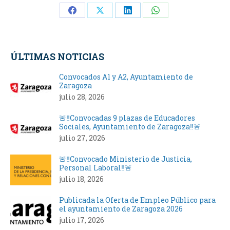
Share
Share
Share
Share
on
on
on
on
Facebook
X
LinkedIn
WhatsApp
ÚLTIMAS NOTICIAS
Convocados A1 y A2, Ayuntamiento de
Zaragoza
julio 28, 2026
🚨‼️Convocadas 9 plazas de Educadores
Sociales, Ayuntamiento de Zaragoza‼️🚨
julio 27, 2026
🚨‼️Convocado Ministerio de Justicia,
Personal Laboral‼️🚨
julio 18, 2026
Publicada la Oferta de Empleo Público para
el ayuntamiento de Zaragoza 2026
julio 17, 2026