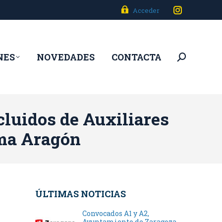
Acceder
Instagram
page
opens
NES
NOVEDADES
CONTACTA
Buscar:
in
new
window
cluidos de Auxiliares
ma Aragón
ÚLTIMAS NOTICIAS
Convocados A1 y A2,
Ayuntamiento de Zaragoza