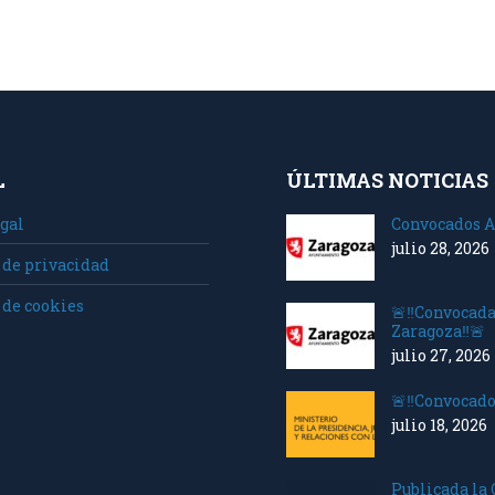
ook
X
LinkedIn
WhatsApp
L
ÚLTIMAS NOTICIAS
gal
Convocados A
julio 28, 2026
 de privacidad
 de cookies
🚨‼️Convocad
Zaragoza‼️🚨
julio 27, 2026
🚨‼️Convocado
julio 18, 2026
Publicada la