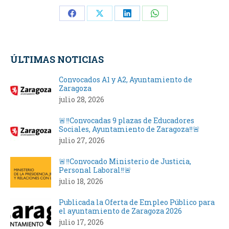
Share
Share
Share
Share
on
on
on
on
Facebook
X
LinkedIn
WhatsApp
ÚLTIMAS NOTICIAS
Convocados A1 y A2, Ayuntamiento de
Zaragoza
julio 28, 2026
🚨‼️Convocadas 9 plazas de Educadores
Sociales, Ayuntamiento de Zaragoza‼️🚨
julio 27, 2026
🚨‼️Convocado Ministerio de Justicia,
Personal Laboral‼️🚨
julio 18, 2026
Publicada la Oferta de Empleo Público para
el ayuntamiento de Zaragoza 2026
julio 17, 2026