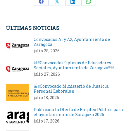
Share
Share
Share
Share
on
on
on
on
Facebook
X
LinkedIn
WhatsApp
ÚLTIMAS NOTICIAS
Convocados A1 y A2, Ayuntamiento de
Zaragoza
julio 28, 2026
🚨‼️Convocadas 9 plazas de Educadores
Sociales, Ayuntamiento de Zaragoza‼️🚨
julio 27, 2026
🚨‼️Convocado Ministerio de Justicia,
Personal Laboral‼️🚨
julio 18, 2026
Publicada la Oferta de Empleo Público para
el ayuntamiento de Zaragoza 2026
julio 17, 2026