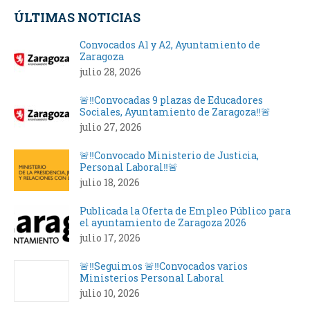
Facebook
X
LinkedIn
WhatsApp
ÚLTIMAS NOTICIAS
Convocados A1 y A2, Ayuntamiento de
Zaragoza
julio 28, 2026
🚨‼️Convocadas 9 plazas de Educadores
Sociales, Ayuntamiento de Zaragoza‼️🚨
julio 27, 2026
🚨‼️Convocado Ministerio de Justicia,
Personal Laboral‼️🚨
julio 18, 2026
Publicada la Oferta de Empleo Público para
el ayuntamiento de Zaragoza 2026
julio 17, 2026
🚨‼️Seguimos 🚨‼️Convocados varios
Ministerios Personal Laboral
julio 10, 2026