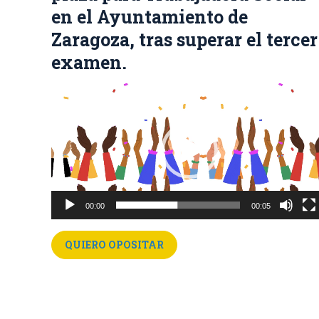
en el Ayuntamiento de
Zaragoza, tras superar el tercer
examen.
Reproductor
de
vídeo
00:00
00:05
QUIERO OPOSITAR