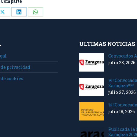
Comparte
Share
Share
Share
on
on
on
ook
X
LinkedIn
WhatsApp
L
ÚLTIMAS NOTICIAS
gal
Convocados A
julio 28, 2026
 de privacidad
 de cookies
🚨‼️Convocad
Zaragoza‼️🚨
julio 27, 2026
🚨‼️Convocado
julio 18, 2026
Publicada la
Zaragoza 202