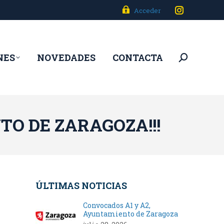
Acceder
Instagram
page
opens
NES
NOVEDADES
CONTACTA
Buscar:
in
new
window
TO DE ZARAGOZA!!!
ÚLTIMAS NOTICIAS
Convocados A1 y A2,
Ayuntamiento de Zaragoza