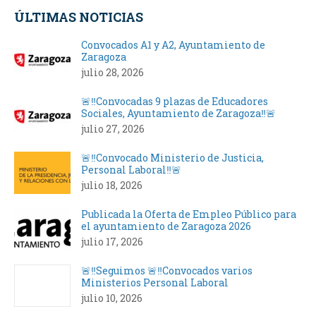
Facebook
X
LinkedIn
WhatsApp
ÚLTIMAS NOTICIAS
Convocados A1 y A2, Ayuntamiento de
Zaragoza
julio 28, 2026
🚨‼️Convocadas 9 plazas de Educadores
Sociales, Ayuntamiento de Zaragoza‼️🚨
julio 27, 2026
🚨‼️Convocado Ministerio de Justicia,
Personal Laboral‼️🚨
julio 18, 2026
Publicada la Oferta de Empleo Público para
el ayuntamiento de Zaragoza 2026
julio 17, 2026
🚨‼️Seguimos 🚨‼️Convocados varios
Ministerios Personal Laboral
julio 10, 2026