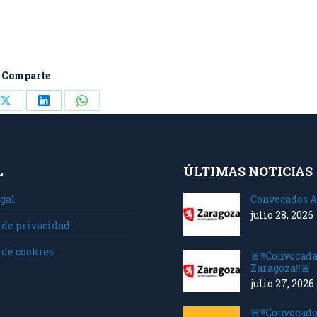
Comparte
Share
Share
Share
on
on
on
ook
X
LinkedIn
WhatsApp
L
ÚLTIMAS NOTICIAS
gal
Convocados A
julio 28, 2026
 de privacidad
 de cookies
🚨‼️Convocad
Zaragoza‼️🚨
julio 27, 2026
🚨‼️Convocado