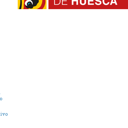
,
o
tivo