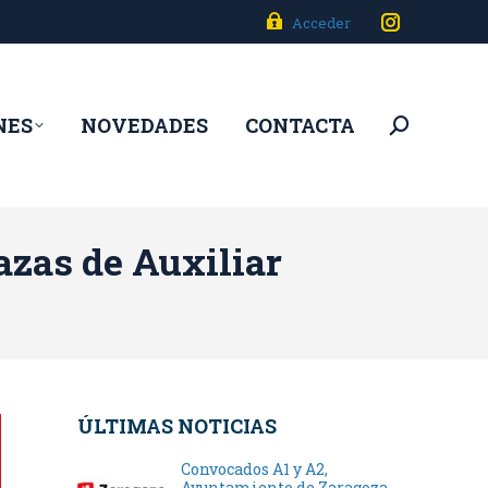
Acceder
Instagram
page
opens
NES
NOVEDADES
CONTACTA
Buscar:
in
new
window
azas de Auxiliar
ÚLTIMAS NOTICIAS
Convocados A1 y A2,
Ayuntamiento de Zaragoza