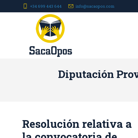
+34 699 443 644
info@sacaopos.com
Diputación Prov
Resolución relativa a
la convocatoria de