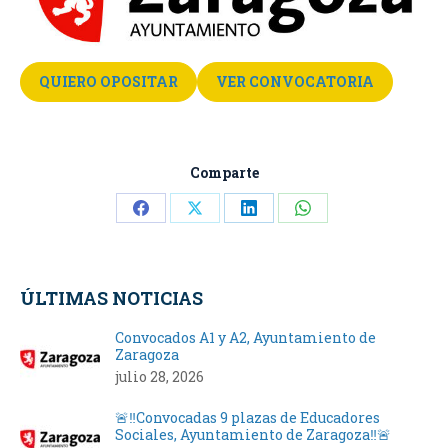
QUIERO OPOSITAR
VER CONVOCATORIA
Comparte
Share
Share
Share
Share
on
on
on
on
Facebook
X
LinkedIn
WhatsApp
ÚLTIMAS NOTICIAS
Convocados A1 y A2, Ayuntamiento de
Zaragoza
julio 28, 2026
🚨‼️Convocadas 9 plazas de Educadores
Sociales, Ayuntamiento de Zaragoza‼️🚨