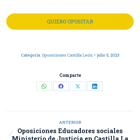
QUIERO OPOSITAR
Categoría:
Oposiciones Castilla León
julio 5, 2023
Comparte
Share
Share
Share
Share
on
on
on
on
WhatsApp
Facebook
X
LinkedIn
Navegación
ANTERIOR
entre
Oposiciones Educadores sociales
Proyecto
Ministerio de Justicia en Castilla La