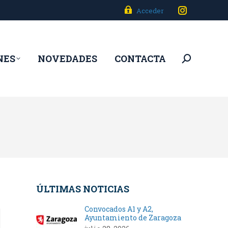
Acceder
Instagram
page
opens
NES
NOVEDADES
CONTACTA
Buscar:
in
new
window
ÚLTIMAS NOTICIAS
Convocados A1 y A2,
Ayuntamiento de Zaragoza