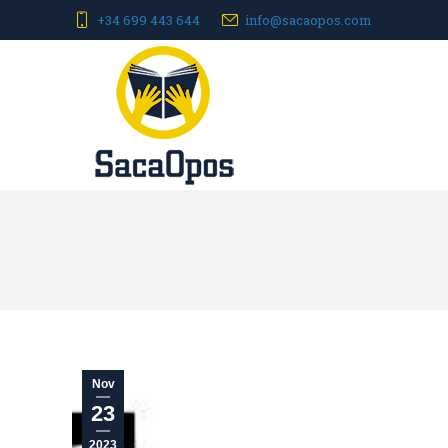
+34 699 443 644
info@sacaopos.com
Nov
23
2023