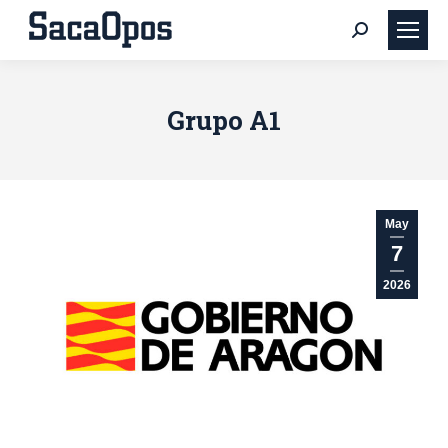
Buscar:
Grupo A1
May
7
2026